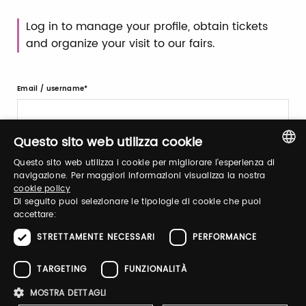
Log in to manage your profile, obtain tickets
and organize your visit to our fairs.
Email / username
Questo sito web utilizza cookie
Password
Questo sito web utilizza i cookie per migliorare l'esperienza di
ITALIAN
navigazione. Per maggiori informazioni visualizza la nostra
cookie policy
ENGLISH
Di seguito puoi selezionare le tipologie di cookie che puoi
Forgot password?
accettare:
STRETTAMENTE NECESSARI
PERFORMANCE
TARGETING
FUNZIONALITÀ
MOSTRA DETTAGLI