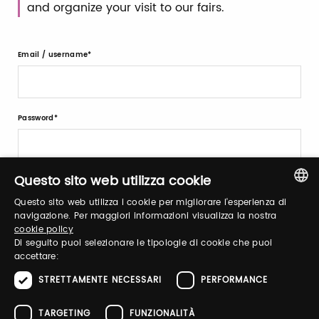
and organize your visit to our fairs.
Email / username
Password
Forgot password?
Questo sito web utilizza cookie
Questo sito web utilizza i cookie per migliorare l'esperienza di
ITALIAN
navigazione. Per maggiori informazioni visualizza la nostra
cookie policy
ENGLISH
Di seguito puoi selezionare le tipologie di cookie che puoi
accettare:
STRETTAMENTE NECESSARI
PERFORMANCE
Sign up
TARGETING
FUNZIONALITÀ