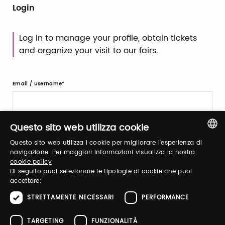
Login
Log in to manage your profile, obtain tickets
and organize your visit to our fairs.
Email / username
Questo sito web utilizza cookie
Password
Questo sito web utilizza i cookie per migliorare l'esperienza di
ITALIAN
navigazione. Per maggiori informazioni visualizza la nostra
cookie policy
ENGLISH
Forgot password?
Di seguito puoi selezionare le tipologie di cookie che puoi
accettare:
STRETTAMENTE NECESSARI
PERFORMANCE
TARGETING
FUNZIONALITÀ