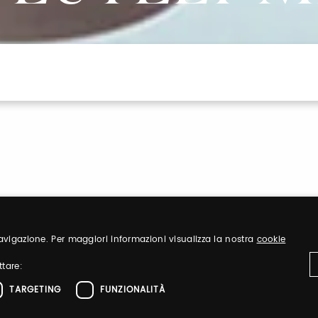
 navigazione. Per maggiori informazioni visualizza la nostra
cookie
Registrati
ttare:
TARGETING
FUNZIONALITÀ
iglietti ed
Registrati per aver