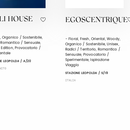
LI HOUSE
EGOSCENTRIQUE
l, Organico / Sostenibile,
- Floral, Fresh, Oriental, Woody,
, Romantico / Sensuale,
Organico / Sostenibile, Unisex,
 Edition, Provocatorio /
Radici / Territorio, Romantico /
entale
Sensuale, Provocatorio /
Sperimentale, Ispirazione
E LEOPOLDA / A/20
Viaggio
NITO
STAZIONE LEOPOLDA / S/19
ITALIA