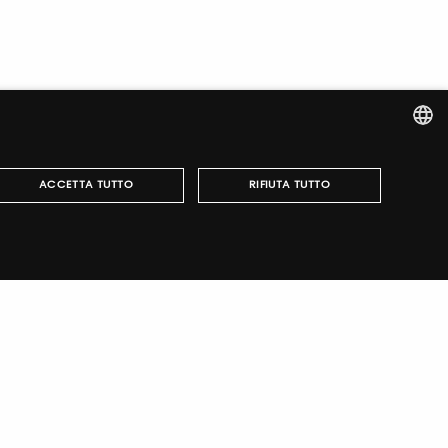
ITALIAN
ACCETTA TUTTO
RIFIUTA TUTTO
ENGLISH
italiano
TUTORING & CONSULTING
può essere utilizzato correttamente senza i cookie