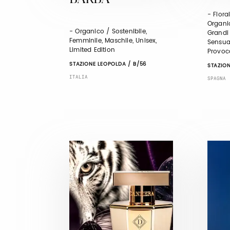
BARBA
- Flora
Organic
- Organico / Sostenibile,
Grandi 
Femminile, Maschile, Unisex,
Sensual
Limited Edition
Provoc
STAZIONE LEOPOLDA / B/56
STAZION
ITALIA
SPAGNA