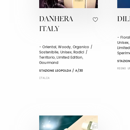
DANHERA
DIL
ITALY
- Flora
Unisex
- Oriental, Woody, Organico /
Limited
Sostenibile, Unisex, Radici /
Sperim
Territorio, Limited Edition,
STAZION
Gourmand
REGNO U
STAZIONE LEOPOLDA / A/30
ITALIA