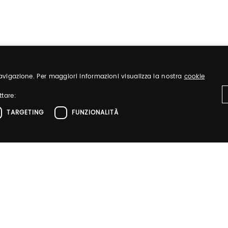
 navigazione. Per maggiori informazioni visualizza la nostra
cookie
ttare:
TARGETING
FUNZIONALITÀ
ttamente necessari
Performance
Targeting
Funzionalità
DANZAINFIERA
el sito web come l'accesso dell'utente e la gestione dell'account. Il sito web non 
zione
 di autenticazione