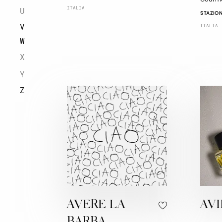
ITALIA
U
STAZION
V
ITALIA
W
X
Y
Z
AVERE LA
AVI