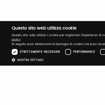
Questo sito web utilizza cookie
Questo sito web utilizza i cookie per migliorare l'esperienza di
policy
Di seguito puoi selezionare le tipologie di cookie che puoi acce
STRETTAMENTE NECESSARI
PERFORMANCE
MOSTRA DETTAGLI
Stre
PITTI IMMAGINE
UOMO
BIMBO
FILATI
TASTE
TESTO
E-P SUMMIT
I cookie strettamente necessari consentono le funzionalità principali d
strettamente necessari.
Nome
Provider
/
Dominio
Scadenza
Descri
pittiauthenticator
.pttimmagine
1 anno
Cookie