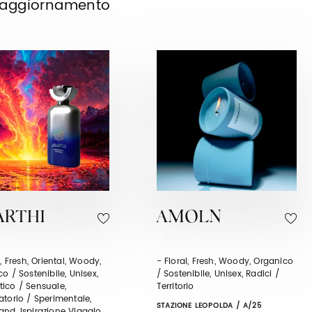
o aggiornamento
ARTHI
AMOLN
l, Fresh, Oriental, Woody,
- Floral, Fresh, Woody, Organico
o / Sostenibile, Unisex,
/ Sostenibile, Unisex, Radici /
ico / Sensuale,
Territorio
torio / Sperimentale,
STAZIONE LEOPOLDA / A/25
nd, Ispirazione Viaggio