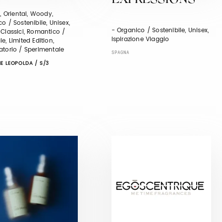
EXPRESSIONS
l, Oriental, Woody,
o / Sostenibile, Unisex,
- Organico / Sostenibile, Unisex,
Classici, Romantico /
Ispirazione Viaggio
e, Limited Edition,
atorio / Sperimentale
SPAGNA
E LEOPOLDA / S/3