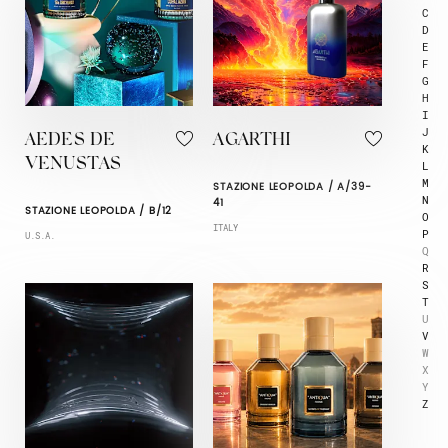
C
D
E
F
G
H
I
J
AEDES DE
AGARTHI
K
VENUSTAS
L
M
STAZIONE LEOPOLDA / A/39-
N
41
STAZIONE LEOPOLDA / B/12
O
ITALY
P
U.S.A.
Q
R
S
T
U
V
W
X
Y
Z