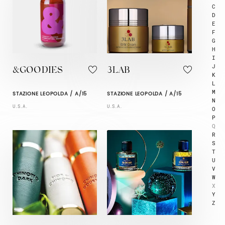
C
D
E
F
G
H
I
J
&GOODIES
3LAB
K
L
M
STAZIONE LEOPOLDA / A/15
STAZIONE LEOPOLDA / A/15
N
U.S.A.
U.S.A.
O
P
Q
R
S
T
U
V
W
X
Y
Z