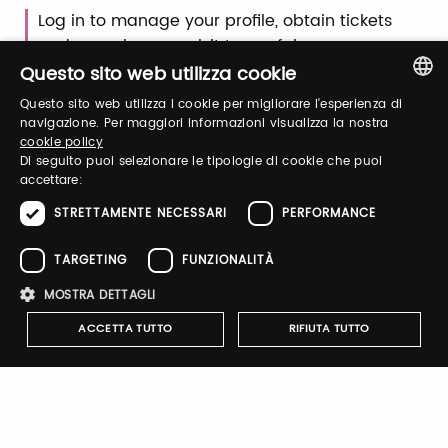
Log in to manage your profile, obtain tickets
and organize your visit to our fairs.
Questo sito web utilizza cookie
Questo sito web utilizza i cookie per migliorare l'esperienza di
Email / username
ITALIAN
navigazione. Per maggiori informazioni visualizza la nostra
cookie policy
ENGLISH
Di seguito puoi selezionare le tipologie di cookie che puoi
accettare:
Password
STRETTAMENTE NECESSARI
PERFORMANCE
TARGETING
FUNZIONALITÀ
Forgot password?
MOSTRA DETTAGLI
ACCETTA TUTTO
RIFIUTA TUTTO
Strettamente necessari
Performance
Targeting
Sign up
Funzionalità