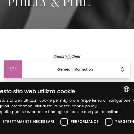
PHILLY & PHIL
General Information
Login
esto sito web utilizza cookie
to sito web utilizza i cookie per migliorare l'esperienza di navigazione. 
ITALIAN
iori informazioni visualizza la nostra
Log in to manage your profile, obtain tickets
cookie policy
eguito puoi selezionare le tipologie di cookie che puoi accettare:
and organize your visit to our fairs.
ENGLISH
STRETTAMENTE NECESSARI
PERFORMANCE
TARGETI